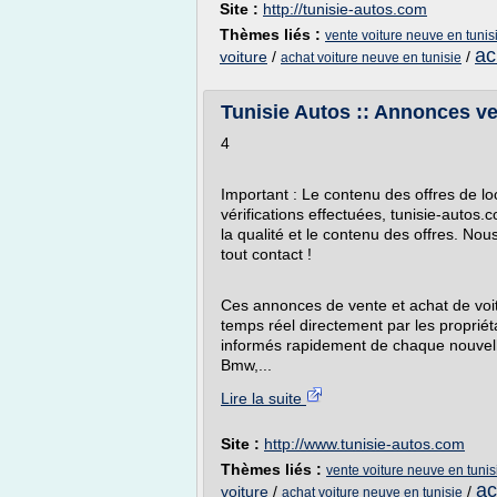
Site :
http://tunisie-autos.com
Thèmes liés :
vente voiture neuve en tunis
ac
voiture
/
/
achat voiture neuve en tunisie
Tunisie Autos :: Annonces ven
4
Important : Le contenu des offres de loc
vérifications effectuées, tunisie-autos
la qualité et le contenu des offres. No
tout contact !
Ces annonces de vente et achat de voit
temps réel directement par les propriét
informés rapidement de chaque nouvelle
Bmw,...
Lire la suite
Site :
http://www.tunisie-autos.com
Thèmes liés :
vente voiture neuve en tunis
ac
voiture
/
/
achat voiture neuve en tunisie