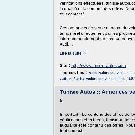
vérifications effectuées, tunisie-autos
la qualité et le contenu des offres. Nou
tout contact !
Ces annonces de vente et achat de voit
temps réel directement par les propriét
informés rapidement de chaque nouvelle
Audi,...
Lire la suite
Site :
http://www.tunisie-autos.com
Thèmes liés :
vente voiture neuve en tunis
ac
voiture
/
/
achat voiture neuve en tunisie
Tunisie Autos :: Annonces ven
5
Important : Le contenu des offres de loc
vérifications effectuées, tunisie-autos
la qualité et le contenu des offres. No
tout contact !