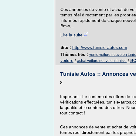
Ces annonces de vente et achat de voit
temps réel directement par les propriét
informés rapidement de chaque nouvelle
Bmw,...
Lire la suite
Site :
http://www.tunisie-autos.com
Thèmes liés :
vente voiture neuve en tunis
ac
voiture
/
/
achat voiture neuve en tunisie
Tunisie Autos :: Annonces ven
8
Important : Le contenu des offres de loc
vérifications effectuées, tunisie-autos
la qualité et le contenu des offres. Nou
tout contact !
Ces annonces de vente et achat de voit
temps réel directement par les propriét