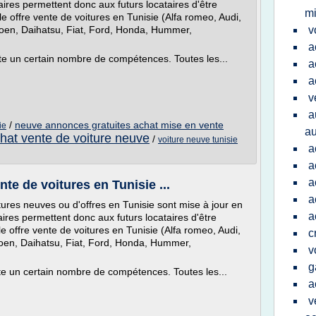
aires permettent donc aux futurs locataires d'être
mi
 offre vente de voitures en Tunisie (Alfa romeo, Audi,
troen, Daihatsu, Fiat, Ford, Honda, Hummer,
v
a
ite un certain nombre de compétences. Toutes les...
a
a
v
a
/
neuve annonces gratuites achat mise en vente
ie
au
hat vente de voiture neuve
/
voiture neuve tunisie
a
a
a
te de voitures en Tunisie ...
a
ures neuves ou d'offres en Tunisie sont mise à jour en
a
aires permettent donc aux futurs locataires d'être
 offre vente de voitures en Tunisie (Alfa romeo, Audi,
c
troen, Daihatsu, Fiat, Ford, Honda, Hummer,
v
g
ite un certain nombre de compétences. Toutes les...
a
v