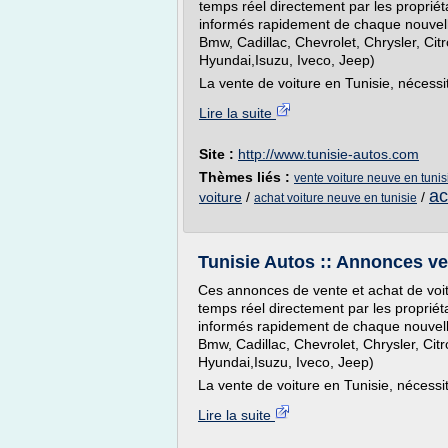
temps réel directement par les propriét
informés rapidement de chaque nouvelle
Bmw, Cadillac, Chevrolet, Chrysler, Ci
Hyundai,Isuzu, Iveco, Jeep)
La vente de voiture en Tunisie, nécess
Lire la suite
Site :
http://www.tunisie-autos.com
Thèmes liés :
vente voiture neuve en tunis
ac
voiture
/
/
achat voiture neuve en tunisie
Tunisie Autos :: Annonces ven
Ces annonces de vente et achat de voit
temps réel directement par les propriét
informés rapidement de chaque nouvelle
Bmw, Cadillac, Chevrolet, Chrysler, Ci
Hyundai,Isuzu, Iveco, Jeep)
La vente de voiture en Tunisie, nécess
Lire la suite