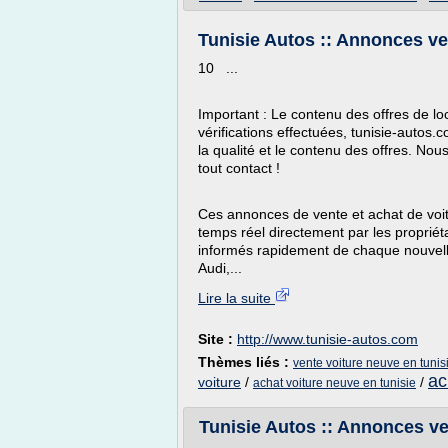
Tunisie Autos :: Annonces ven
10 ...
Important : Le contenu des offres de loc
vérifications effectuées, tunisie-autos
la qualité et le contenu des offres. Nou
tout contact !
Ces annonces de vente et achat de voit
temps réel directement par les propriét
informés rapidement de chaque nouvelle
Audi,...
Lire la suite
Site :
http://www.tunisie-autos.com
Thèmes liés :
vente voiture neuve en tunis
ac
voiture
/
/
achat voiture neuve en tunisie
Tunisie Autos :: Annonces ven