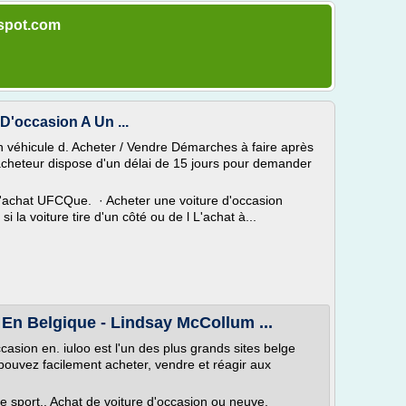
gspot.com
D'occasion A Un ...
un véhicule d. Acheter / Vendre Démarches à faire après
'acheteur dispose d'un délai de 15 jours pour demander
d'achat UFCQue. · Acheter une voiture d'occasion
i la voiture tire d'un côté ou de l L'achat à...
En Belgique - Lindsay McCollum ...
casion en. iuloo est l'un des plus grands sites belge
pouvez facilement acheter, vendre et réagir aux
e sport,. Achat de voiture d'occasion ou neuve.