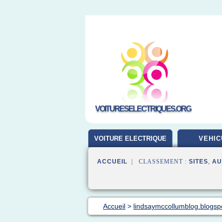
VOITURESELECTRIQUES.ORG
VOITURE ELECTRIQUE
VEHIC
ACCUEIL
| CLASSEMENT :
SITES
,
AU
Accueil
>
lindsaymccollumblog.blogsp