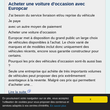
Acheter une voiture d'occasion avec
Europcar
J'ai besoin du service livraison et/ou reprise du véhicule
Je paye
avec un autre moyen de paiement
Acheter une voiture d'occasion
Europcar met à disposition du grand public un large choix
de véhicules disponibles à l'achat. Le choix varié de
marques et de modèles inclut donc uniquement des
véhicules récents, encore sous garantie constructeur pour
certains.
Pourquoi les prix des véhicules d'occasion sont-ils aussi bas
?
Seule une entreprise qui achète de très importants volumes
de véhicules peut proposer des prix extrêmement
avantageux à la revente. Malgré ces prix qui permettent
d'acheter une...
Lire la suite
En poursuivant votre navigation sur ce site, vous acceptez
X
l'utilisation de cookies pour vous proposer des contenus et
Site :
https://www.europcar.fr
services adaptés à vos centres d'intérêts.
En savoir plus
voiture d occasion aux meilleur prix
Thèmes liés :