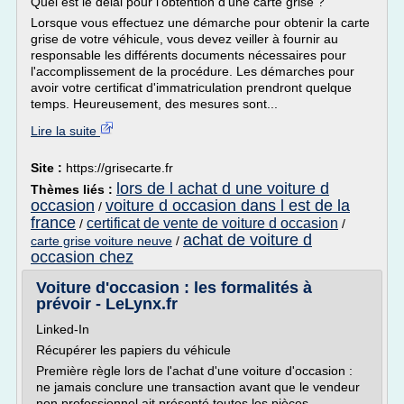
Quel est le délai pour l'obtention d'une carte grise ?
Lorsque vous effectuez une démarche pour obtenir la carte
grise de votre véhicule, vous devez veiller à fournir au
responsable les différents documents nécessaires pour
l'accomplissement de la procédure. Les démarches pour
avoir votre certificat d'immatriculation prendront quelque
temps. Heureusement, des mesures sont...
Lire la suite
Site :
https://grisecarte.fr
lors de l achat d une voiture d
Thèmes liés :
occasion
voiture d occasion dans l est de la
/
france
certificat de vente de voiture d occasion
/
/
achat de voiture d
carte grise voiture neuve
/
occasion chez
Voiture d'occasion : les formalités à
prévoir - LeLynx.fr
Linked-In
Récupérer les papiers du véhicule
Première règle lors de l'achat d'une voiture d'occasion :
ne jamais conclure une transaction avant que le vendeur
non professionnel ait présenté toutes les pièces