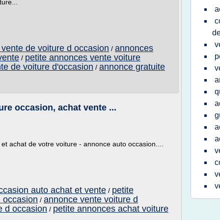
ure...
a
c
de
v
 vente de voiture d occasion
annonces
/
p
vente
petite annonces vente voiture
/
te de voiture d'occasion
annonce gratuite
/
v
a
q
a
ure occasion, achat vente ...
g
a
a
et achat de votre voiture - annonce auto occasion....
v
c
v
v
ccasion auto achat et vente
petite
/
d occasion
annonce vente voiture d
/
re d occasion
petite annonces achat voiture
/