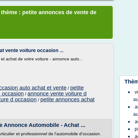
e thème : petite annonces de vente de
t vente voiture occasion ...
et achat de votre voiture - annonce auto...
Thèm
ccasion auto achat et vente
petite
/
v
d occasion
annonce vente voiture d
/
ture d occasion
petite annonces achat
au
/
a
au
a
e Annonce Automobile - Achat ...
p
ticulier et professionnel de l'automobile d'occasion.
a