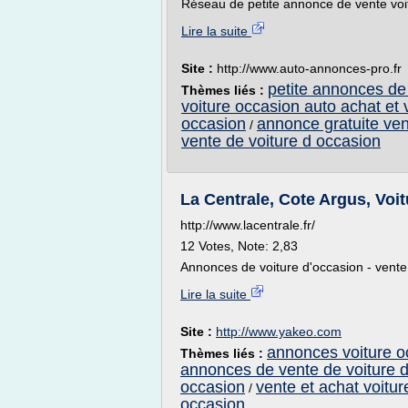
Réseau de petite annonce de vente voit
Lire la suite
Site :
http://www.auto-annonces-pro.fr
petite annonces de
Thèmes liés :
voiture occasion auto achat et 
occasion
annonce gratuite ven
/
vente de voiture d occasion
La Centrale, Cote Argus, Voit
http://www.lacentrale.fr/
12 Votes, Note: 2,83
Annonces de voiture d'occasion - vente 
Lire la suite
Site :
http://www.yakeo.com
annonces voiture o
Thèmes liés :
annonces de vente de voiture 
occasion
vente et achat voitu
/
occasion