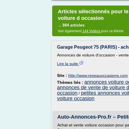
Articles sélectionnés pour l
voiture d occasion
384 articles
→
Voir également
144 Vidéos
pour ce thème
Garage Peugeot 75 (PARIS) - acha
Annonces de voiture d'occasion - vente 
Lire la suite
Site :
http://www.reseauoccasions.com
annonces voiture o
Thèmes liés :
annonces de vente de voiture 
occasion
petites annonces voi
/
voiture occasion
Auto-Annonces-Pro.fr – Petit
Achat et vente voiture occasion pour par