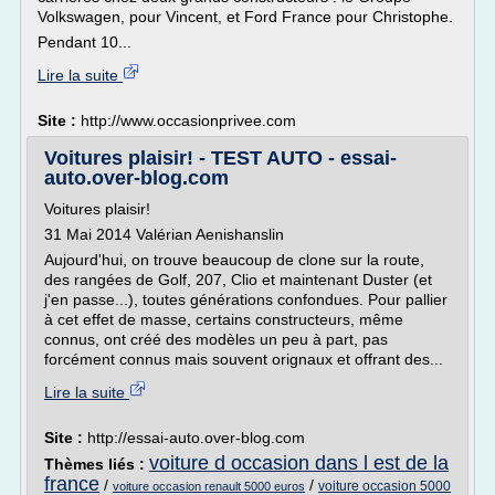
Volkswagen, pour Vincent, et Ford France pour Christophe.
Pendant 10...
Lire la suite
Site :
http://www.occasionprivee.com
Voitures plaisir! - TEST AUTO - essai-
auto.over-blog.com
Voitures plaisir!
31 Mai 2014 Valérian Aenishanslin
Aujourd'hui, on trouve beaucoup de clone sur la route,
des rangées de Golf, 207, Clio et maintenant Duster (et
j'en passe...), toutes générations confondues. Pour pallier
à cet effet de masse, certains constructeurs, même
connus, ont créé des modèles un peu à part, pas
forcément connus mais souvent orignaux et offrant des...
Lire la suite
Site :
http://essai-auto.over-blog.com
voiture d occasion dans l est de la
Thèmes liés :
france
/
/
voiture occasion 5000
voiture occasion renault 5000 euros