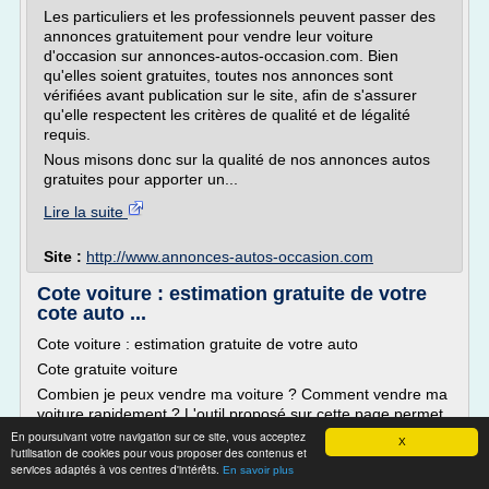
Les particuliers et les professionnels peuvent passer des
annonces gratuitement pour vendre leur voiture
d'occasion sur annonces-autos-occasion.com. Bien
qu'elles soient gratuites, toutes nos annonces sont
vérifiées avant publication sur le site, afin de s'assurer
qu'elle respectent les critères de qualité et de légalité
requis.
Nous misons donc sur la qualité de nos annonces autos
gratuites pour apporter un...
Lire la suite
Site :
http://www.annonces-autos-occasion.com
Cote voiture : estimation gratuite de votre
cote auto ...
Cote voiture : estimation gratuite de votre auto
Cote gratuite voiture
Combien je peux vendre ma voiture ? Comment vendre ma
voiture rapidement ? L'outil proposé sur cette page permet
d'avoir une estimation gratuite et immédiate de la cote auto
En poursuivant votre navigation sur ce site, vous acceptez
X
l'utilisation de cookies pour vous proposer des contenus et
de votre véhicule d'occasion en fonction de la marque, du
services adaptés à vos centres d'intérêts.
modèle et du kilométrage en lien avec les meilleux prix des
En savoir plus