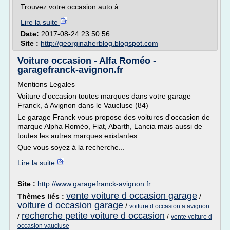
Trouvez votre occasion auto à...
Lire la suite
Date:
2017-08-24 23:50:56
Site :
http://georginaherblog.blogspot.com
Voiture occasion - Alfa Roméo -
garagefranck-avignon.fr
Mentions Legales
Voiture d'occasion toutes marques dans votre garage
Franck, à Avignon dans le Vaucluse (84)
Le garage Franck vous propose des voitures d'occasion de
marque Alpha Roméo, Fiat, Abarth, Lancia mais aussi de
toutes les autres marques existantes.
Que vous soyez à la recherche...
Lire la suite
Site :
http://www.garagefranck-avignon.fr
vente voiture d occasion garage
Thèmes liés :
/
voiture d occasion garage
/
voiture d occasion a avignon
recherche petite voiture d occasion
/
/
vente voiture d
occasion vaucluse