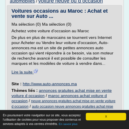
voiture neuve ou d occasion
automobiles
/
Voitures occasions au Maroc : Achat et
vente sur Auto ...
Ma sélection (0) Ma sélection (0)
Achetez votre voiture d'occasion au Maroc
De plus en plus de marocains se tournent vers Internet
pour Acheter ou Vendre leur voiture d'occasion, Auto-
annonces.ma est un site de petites annonces auto
occasion qui vient répondre à ce besoin, via son moteur
de recherche avancé il est possible de consulter les
marques et les modèles de voiture à vendre dans...
Lire la suite
Site :
http://www.auto-annonces.ma
Thèmes liés :
annonces gratuites achat mise en vente
voiture d occasion
/
maroc annonces achat voiture d
occasion
/
neuve annonces gratuites achat mise en vente voiture
/
d occasion
auto occasion neuve annonces gratuites achat mise
annonce gratuite vente de voiture
/
en vente voiture
En poursuivant votre navigation sur ce site, vous acceptez
d'occasion
X
l'utilisation de cookies pour vous proposer des contenus et
services adaptés à vos centres d'intérêts.
En savoir plus
DÉPOSER GRATUITEMENT VOTRE