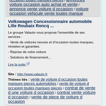
annonces
occasion toutes marques pieces
/
voiture occasion auto achat et vente
/
annonce vente voiture d occasion
voiture
/
occasion vehicule vente toutes marque
Volkswagen Concessionnaire automobile
Lille Roubaix Roncq ...
Le groupe Valauto vous propose l'ensemble de ses
services :
- Vente de voitures neuves et d'occasion toutes marques,
révisées et garanties
- Reprise de votre voiture
- Solutions de financement,...
Lire la suite
Site :
http://www.valauto.fr
vente de voiture d occasion toutes
Thèmes liés :
marques pieces automobiles
vente de voiture d
/
contrat de vente
occasion toutes marques pieces
/
d une voiture d occasion
contrat vente voiture
/
d occasion
vente de piece de voiture d
/
occasion