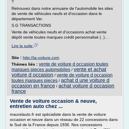
?
Retrouvez dans notre annuaire de l'automobile les sites
de vente de véhicules neufs et d'occasion dans le
département Var.
S.G TRANSACTIONS
Vente de véhicules neufs et d'occasions achat vente
dépôt vente toutes marques crédit personnalisé (..)...
Lire la suite
Site :
http://ta-voiture.com
vente de voiture d occasion toutes
Thèmes liés :
vente et achat
marques pieces automobiles
/
voiture d occasion
vente de voiture d occasion
/
achat d une voiture d
toutes marques pieces
/
occasion en france
achat voiture d occasion
/
france
Vente de voiture occasion & neuve,
entretien auto chez ...
maurelauto.fr est spécialiste dans la vente de voiture
occasion et neuve dans un réseau de 22 concessions dans
le Sud de la France depuis 1936. Nos concessions