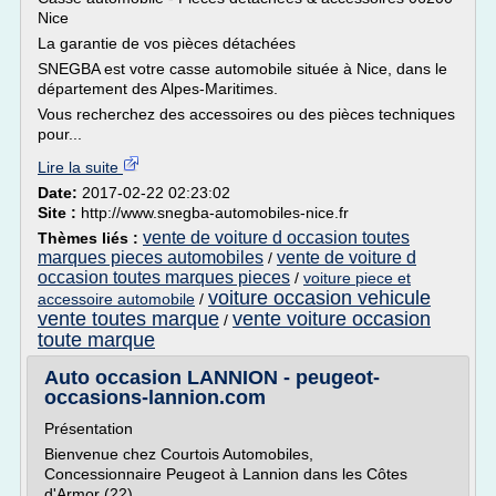
Nice
La garantie de vos pièces détachées
SNEGBA est votre casse automobile située à Nice, dans le
département des Alpes-Maritimes.
Vous recherchez des accessoires ou des pièces techniques
pour...
Lire la suite
Date:
2017-02-22 02:23:02
Site :
http://www.snegba-automobiles-nice.fr
vente de voiture d occasion toutes
Thèmes liés :
marques pieces automobiles
vente de voiture d
/
occasion toutes marques pieces
/
voiture piece et
voiture occasion vehicule
accessoire automobile
/
vente toutes marque
vente voiture occasion
/
toute marque
Auto occasion LANNION - peugeot-
occasions-lannion.com
Présentation
Bienvenue chez Courtois Automobiles,
Concessionnaire Peugeot à Lannion dans les Côtes
d'Armor (22).