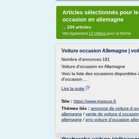
Articles sélectionnés pour l
occasion en allemagne
104 articles
→
Voir également
13 Vidéos
pour ce thème
Voiture occasion Allemagne | voi
Nombre d'annonces 181
Voiture d'occasion en Allemagne
Voici la liste des occasions disponibles
d'occasion....
Lire la suite
Site :
https://www.mascus.fr
Thèmes liés :
annonce de voiture d o
allemagne
/
vente de voiture d occasio
allemagne
/
prix voiture d'occasion al