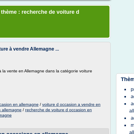
e thème : recherche de voiture d
ture à vendre Allemagne ...
 à la vente en Allemagne dans la catégorie voiture
Thèm
p
a
a
ccasion en allemagne
/
voiture d occasion a vendre en
n allemagne
/
recherche de voiture d occasion en
a
lemagne
a
m
a