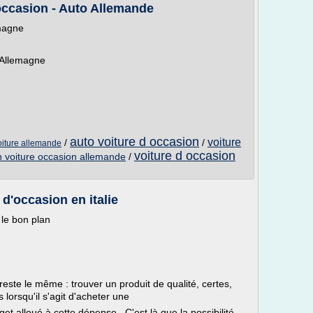
ccasion - Auto Allemande
emagne
n Allemagne
auto voiture d occasion
voiture
/
/
oiture allemande
voiture d occasion
n voiture occasion allemande
/
 d'occasion en italie
 le bon plan
 reste le même : trouver un produit de qualité, certes,
s lorsqu'il s'agit d'acheter une
et alloué à cette dépense. C'est là que la possibilité