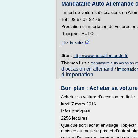
Mandataire Auto Allemande o
Import de voitures d'occasions en All
Tel : 09 67 02 92 76
Prestation d'importation de voitures e
Rejoignez AUTO...
Lire la suite
Site :
http://www.autoallemande.fr
Thèmes liés :
mandataire auto occasion v
d occasion en allemand
/
importatio
d importation
Bon plan : Acheter sa voiture
Acheter sa voiture d'occasion en Italie :
lundi 7 mars 2016
Infos pratiques
2256 lectures
Quelque soit l'achat envisagé, l'objectif
mais ce au meilleur prix, et d'autant plu
voiture d'occasion, compte tenu du budg