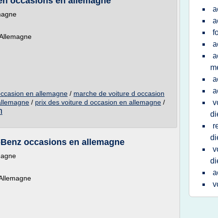
en occasions en allemagne
a
emagne
a
f
n Allemagne
a
a
m
a
a
occasion en allemagne
/
marche de voiture d occasion
 allemagne
/
prix des voiture d occasion en allemagne
/
v
n
di
r
di
-Benz occasions en allemagne
v
emagne
di
a
 Allemagne
v