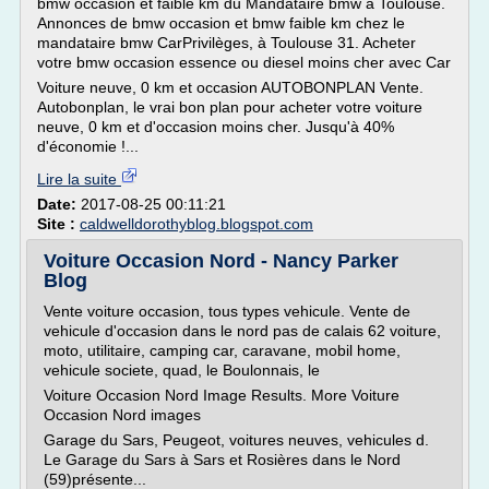
bmw occasion et faible km du Mandataire bmw à Toulouse.
Annonces de bmw occasion et bmw faible km chez le
mandataire bmw CarPrivilèges, à Toulouse 31. Acheter
votre bmw occasion essence ou diesel moins cher avec Car
Voiture neuve, 0 km et occasion AUTOBONPLAN Vente.
Autobonplan, le vrai bon plan pour acheter votre voiture
neuve, 0 km et d'occasion moins cher. Jusqu'à 40%
d'économie !...
Lire la suite
Date:
2017-08-25 00:11:21
Site :
caldwelldorothyblog.blogspot.com
Voiture Occasion Nord - Nancy Parker
Blog
Vente voiture occasion, tous types vehicule. Vente de
vehicule d'occasion dans le nord pas de calais 62 voiture,
moto, utilitaire, camping car, caravane, mobil home,
vehicule societe, quad, le Boulonnais, le
Voiture Occasion Nord Image Results. More Voiture
Occasion Nord images
Garage du Sars, Peugeot, voitures neuves, vehicules d.
Le Garage du Sars à Sars et Rosières dans le Nord
(59)présente...