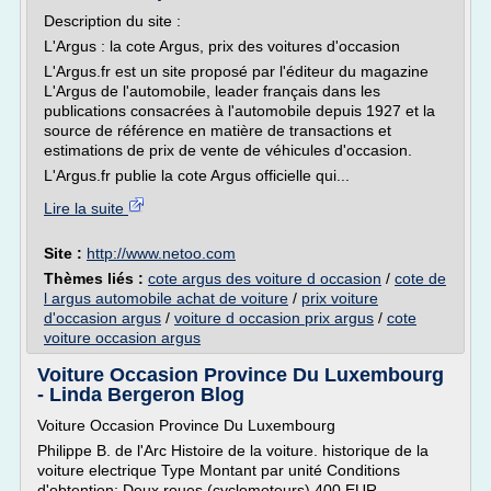
Description du site :
L'Argus : la cote Argus, prix des voitures d'occasion
L'Argus.fr est un site proposé par l'éditeur du magazine
L'Argus de l'automobile, leader français dans les
publications consacrées à l'automobile depuis 1927 et la
source de référence en matière de transactions et
estimations de prix de vente de véhicules d'occasion.
L'Argus.fr publie la cote Argus officielle qui...
Lire la suite
Site :
http://www.netoo.com
Thèmes liés :
cote argus des voiture d occasion
/
cote de
l argus automobile achat de voiture
/
prix voiture
d'occasion argus
/
voiture d occasion prix argus
/
cote
voiture occasion argus
Voiture Occasion Province Du Luxembourg
- Linda Bergeron Blog
Voiture Occasion Province Du Luxembourg
Philippe B. de l'Arc Histoire de la voiture. historique de la
voiture electrique Type Montant par unité Conditions
d'obtention; Deux roues (cyclomoteurs) 400 EUR