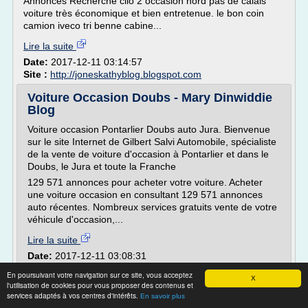
Annonces Recherche clio 2 occasion nord pas de calais
voiture très économique et bien entretenue. le bon coin
camion iveco tri benne cabine...
Lire la suite
Date:
2017-12-11 03:14:57
Site :
http://joneskathyblog.blogspot.com
Voiture Occasion Doubs - Mary Dinwiddie
Blog
Voiture occasion Pontarlier Doubs auto Jura. Bienvenue
sur le site Internet de Gilbert Salvi Automobile, spécialiste
de la vente de voiture d'occasion à Pontarlier et dans le
Doubs, le Jura et toute la Franche
129 571 annonces pour acheter votre voiture. Acheter
une voiture occasion en consultant 129 571 annonces
auto récentes. Nombreux services gratuits vente de votre
véhicule d'occasion,...
Lire la suite
Date:
2017-12-11 03:08:31
Site :
marydinwiddieblog.blogspot.com
En poursuivant votre navigation sur ce site, vous acceptez
X
l'utilisation de cookies pour vous proposer des contenus et
Voiture Occasion Pas De Calais - Caldwell
services adaptés à vos centres d'intérêts.
En savoir plus
Dorothy Blog