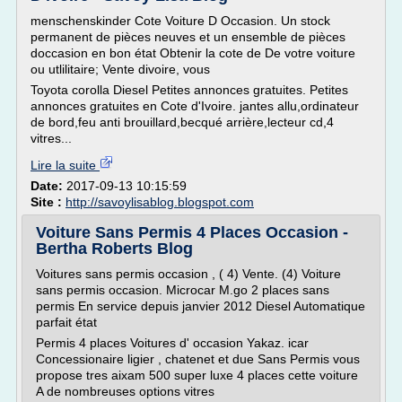
menschenskinder Cote Voiture D Occasion. Un stock
permanent de pièces neuves et un ensemble de pièces
doccasion en bon état Obtenir la cote de De votre voiture
ou utlilitaire; Vente divoire, vous
Toyota corolla Diesel Petites annonces gratuites. Petites
annonces gratuites en Cote d'Ivoire. jantes allu,ordinateur
de bord,feu anti brouillard,becqué arrière,lecteur cd,4
vitres...
Lire la suite
Date:
2017-09-13 10:15:59
Site :
http://savoylisablog.blogspot.com
Voiture Sans Permis 4 Places Occasion -
Bertha Roberts Blog
Voitures sans permis occasion , ( 4) Vente. (4) Voiture
sans permis occasion. Microcar M.go 2 places sans
permis En service depuis janvier 2012 Diesel Automatique
parfait état
Permis 4 places Voitures d' occasion Yakaz. icar
Concessionaire ligier , chatenet et due Sans Permis vous
propose tres aixam 500 super luxe 4 places cette voiture
A de nombreuses options vitres