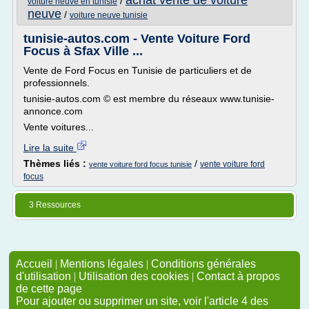
achat vente de voiture
/
voiture neuve en tunisie
neuve
/
voiture neuve tunisie
tunisie-autos.com - Vente Voiture Ford
Focus à Sfax Ville ...
Vente de Ford Focus en Tunisie de particuliers et de
professionnels.
tunisie-autos.com © est membre du réseaux www.tunisie-
annonce.com
Vente voitures...
Lire la suite
Thèmes liés :
/
vente voiture ford
vente voiture ford focus tunisie
focus
3 Ressources
Accueil
|
Mentions légales
|
Conditions générales
d'utilisation
|
Utilisation des cookies
|
Contact à propos
de cette page
Pour ajouter ou supprimer un site, voir l'article 4 des