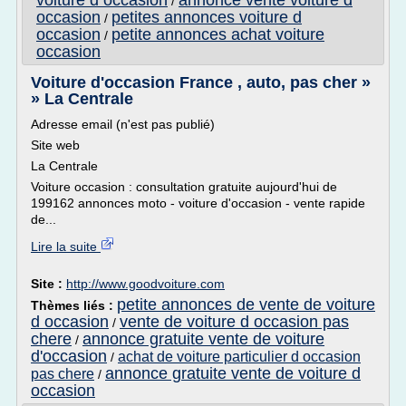
voiture d occasion
annonce vente voiture d
/
occasion
petites annonces voiture d
/
occasion
petite annonces achat voiture
/
occasion
Voiture d'occasion France , auto, pas cher »
» La Centrale
Adresse email (n'est pas publié)
Site web
La Centrale
Voiture occasion : consultation gratuite aujourd'hui de
199162 annonces moto - voiture d'occasion - vente rapide
de...
Lire la suite
Site :
http://www.goodvoiture.com
petite annonces de vente de voiture
Thèmes liés :
d occasion
vente de voiture d occasion pas
/
chere
annonce gratuite vente de voiture
/
d'occasion
achat de voiture particulier d occasion
/
annonce gratuite vente de voiture d
pas chere
/
occasion