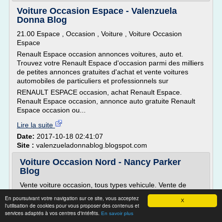
Voiture Occasion Espace - Valenzuela
Donna Blog
21.00 Espace , Occasion , Voiture , Voiture Occasion
Espace
Renault Espace occasion annonces voitures, auto et.
Trouvez votre Renault Espace d'occasion parmi des milliers
de petites annonces gratuites d'achat et vente voitures
automobiles de particuliers et professionnels sur
RENAULT ESPACE occasion, achat Renault Espace.
Renault Espace occasion, annonce auto gratuite Renault
Espace occasion ou...
Lire la suite
Date:
2017-10-18 02:41:07
Site :
valenzueladonnablog.blogspot.com
Voiture Occasion Nord - Nancy Parker
Blog
Vente voiture occasion, tous types vehicule. Vente de
vehicule d'occasion dans le nord pas de calais 62 voiture,
En poursuivant votre navigation sur ce site, vous acceptez
X
moto, utilitaire, camping car, caravane, mobil home,
l'utilisation de cookies pour vous proposer des contenus et
vehicule societe, quad, le Boulonnais, le
services adaptés à vos centres d'intérêts.
En savoir plus