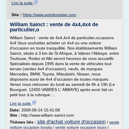
Lire la suite
Site :
https://www.autobonplan.com
William Sainct : vente de 4x4,4x4 de
particulier,o
William Sainct : vente de 4x4,4x4 de particulier,occasions
4x4 Vous souhaitez acheter un 4x4 ou une voiture
d'occasion en toute tranquillité. Nos établissements William
Sainct, situés à 3 km de St Afrique, à Vabres l'Abbaye, entre
Toulouse, Rodez et Albi seront heureux de vous accueillir.
Spécialisés depuis 1995 dans la vente de véhicules tout
terrain (ventes 4x4 d'occasion), neufs, de marques
Mercedes, BMW, Toyota, Mitsubishi, Nissan, nous
disposons aussi de 4x4 d'occasion de toutes marques.
Venez nous retrouver du lundi au samedi de 8h à 19h (Le
Bourguet, 12400 VABRES L' ABBAYE) après avoir fait un
petit tour à la rubrique :...
Lire la suite
Date:
2009-08-24 15:41:08
Site :
http://www.william-sainct.com
site d'achat voiture d'occasion
Thèmes liés :
/
vente
voiture occasion toyota
/
vente voiture occasion tours
/