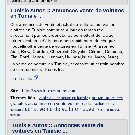
Site :
http://autobook.tn
Tunisie Autos :: Annonces vente de voitures
en Tunisie ...
Ces annonces de vente et achat de voitures neuves ou
d'offres en Tunisie sont mise à jour en temps réel
directement par les propriétaires permettent donc aux
futurs locataires d'être informés rapidement de chaque
nouvelle offre vente de voitures en Tunisie (Alfa romeo,
Audi, Bmw, Cadillac, Chevrolet, Chrysler, Citroen, Daihatsu,
Fiat, Ford, Honda, Hummer, Hyundai,Isuzu, Iveco, Jeep)
La vente de voiture en Tunisie, nécessite un certain nombre
de compétences. Toutes les...
Lire la suite
Site :
http://www.tunisie-autos.com
Thèmes liés :
/
neuve annonces
vente voiture neuve en tunisie
gratuites achat mise en vente voiture
/
achat voiture neuve en
achat vente de voiture neuve
/
/
tunisie
voiture neuve
tunisie
Tunisie Autos :: Annonces vente de
voitures en Tunisie ...