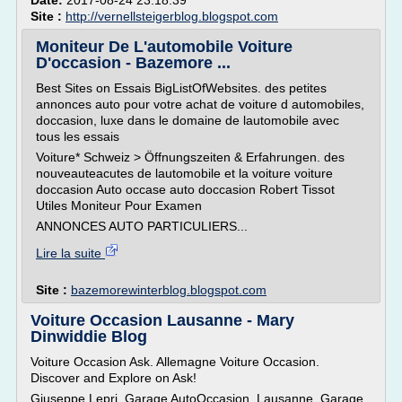
Date:
2017-08-24 23:18:39
Site :
http://vernellsteigerblog.blogspot.com
Moniteur De L'automobile Voiture
D'occasion - Bazemore ...
Best Sites on Essais BigListOfWebsites. des petites
annonces auto pour votre achat de voiture d automobiles,
doccasion, luxe dans le domaine de lautomobile avec
tous les essais
Voiture* Schweiz > Öffnungszeiten & Erfahrungen. des
nouveauteacutes de lautomobile et la voiture voiture
doccasion Auto occase auto doccasion Robert Tissot
Utiles Moniteur Pour Examen
ANNONCES AUTO PARTICULIERS...
Lire la suite
Site :
bazemorewinterblog.blogspot.com
Voiture Occasion Lausanne - Mary
Dinwiddie Blog
Voiture Occasion Ask. Allemagne Voiture Occasion.
Discover and Explore on Ask!
Giuseppe Lepri, Garage AutoOccasion, Lausanne. Garage