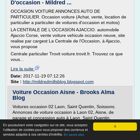
D'occasion - Mildred ...
OCCASION VOITURE ANNONCES AUTO DE
PARTICULIER. Occasion voiture (Achat, vente, location de
particulier a particulier de voitures d'occasion et motos)
LA CENTRALE DE L'OCCASION AJACCIO. automobile
Ajaccio Corse, vente voiture vehicule occasion neuve, site
realise par cargest La Centrale de l'Occasion, à Ajaccio,
vous propose
Centrale particulier Trovit voiture.trovit.fr. Trouvez ce que
vous...
Lire la suite
Date:
2017-11-19 07:12:26
Site :
http://mildredmillsblog.blogspot.com
Voiture Occasion Aisne - Brooks Alma
Blog
Voitures occasion 02 Laon, Saint Quentin, Soissons.
Annonces de voiture occasion à Laon 02, Aisne, de
garage et concession auto à Laon, Saint Quentin,
Soissons, Château Thierry et dans le 02 en Picardie
En poursuivant votre navigation sur ce site, vous acceptez
X
l'utilisation de cookies pour vous proposer des contenus et
Aisne Occasion aisne Ouest France Auto. Voiture aisne.
services adaptés à vos centres d'intérêts.
En savoir plus
Achat Vente aisne Annonces de particuliers et