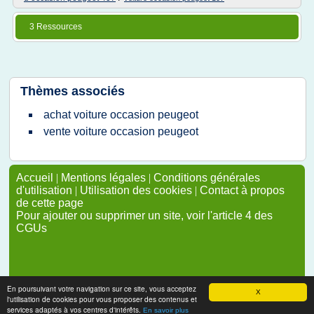
3 Ressources
Thèmes associés
achat voiture occasion peugeot
vente voiture occasion peugeot
Accueil
|
Mentions légales
|
Conditions générales
d'utilisation
|
Utilisation des cookies
|
Contact à propos
de cette page
Pour ajouter ou supprimer un site, voir l'article 4 des
CGUs
En poursuivant votre navigation sur ce site, vous acceptez
X
l'utilisation de cookies pour vous proposer des contenus et
services adaptés à vos centres d'intérêts.
En savoir plus