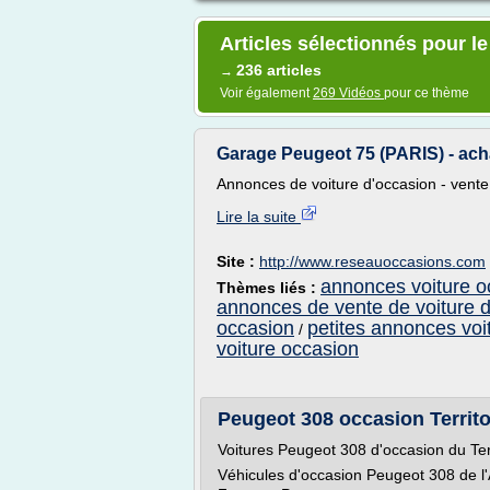
Articles sélectionnés pour l
236 articles
→
Voir également
269 Vidéos
pour ce thème
Garage Peugeot 75 (PARIS) - acha
Annonces de voiture d'occasion - vente 
Lire la suite
Site :
http://www.reseauoccasions.com
annonces voiture o
Thèmes liés :
annonces de vente de voiture 
occasion
petites annonces voi
/
voiture occasion
Peugeot 308 occasion Territoir
Voitures Peugeot 308 d'occasion du Terr
Véhicules d'occasion Peugeot 308 de l'