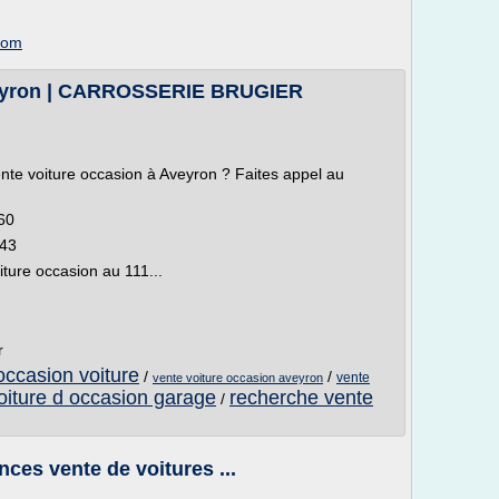
.com
Aveyron | CARROSSERIE BRUGIER
ente voiture occasion à Aveyron ? Faites appel au
.
 60
 43
ture occasion au 111...
r
occasion voiture
/
/
vente
vente voiture occasion aveyron
oiture d occasion garage
recherche vente
/
nces vente de voitures ...