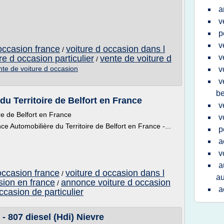
a
v
p
v
occasion france
voiture d occasion dans l
/
v
e d occasion particulier
vente de voiture d
/
nte de voiture d occasion
v
v
be
u Territoire de Belfort en France
v
re de Belfort en France
v
e Automobilière du Territoire de Belfort en France -...
p
a
v
a
occasion france
voiture d occasion dans l
/
au
sion en france
annonce voiture d occasion
/
a
ccasion de particulier
- 807 diesel (Hdi) Nievre