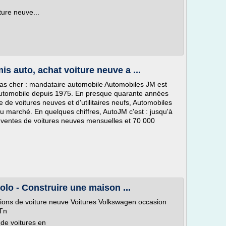
ture neuve...
s auto, achat voiture neuve a ...
pas cher : mandataire automobile Automobiles JM est
automobile depuis 1975. En presque quarante années
 de voitures neuves et d'utilitaires neufs, Automobiles
u marché. En quelques chiffres, AutoJM c'est : jusqu'à
ventes de voitures neuves mensuelles et 70 000
olo - Construire une maison ...
itions de voiture neuve Voitures Volkswagen occasion
 Tn
 de voitures en