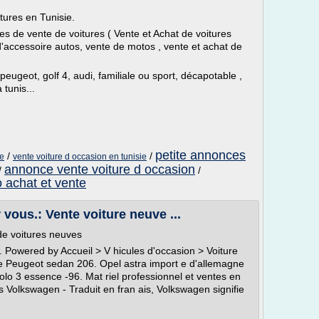
tures en Tunisie.
s de vente de voitures ( Vente et Achat de voitures
d'accessoire autos, vente de motos , vente et achat de
peugeot, golf 4, audi, familiale ou sport, décapotable ,
 tunis...
petite annonces
/
/
ie
vente voiture d occasion en tunisie
annonce vente voiture d occasion
/
/
 achat et vente
vous.: Vente voiture neuve ...
de voitures neuves
e. Powered by Accueil > V hicules d'occasion > Voiture
 Peugeot sedan 206. Opel astra import e d'allemagne
lo 3 essence -96. Mat riel professionnel et ventes en
es Volkswagen - Traduit en fran ais, Volkswagen signifie