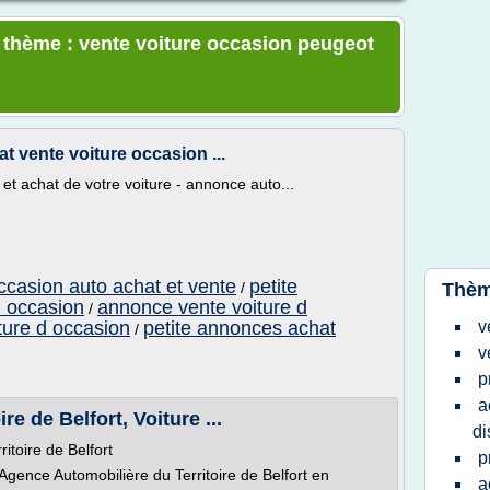
e thème : vente voiture occasion peugeot
t vente voiture occasion ...
et achat de votre voiture - annonce auto...
ccasion auto achat et vente
petite
/
Thèm
d occasion
annonce vente voiture d
/
ture d occasion
petite annonces achat
v
/
v
p
a
e de Belfort, Voiture ...
di
itoire de Belfort
p
Agence Automobilière du Territoire de Belfort en
a