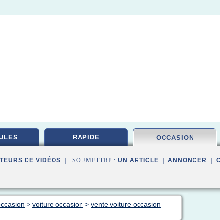
ULES
RAPIDE
OCCASION
TEURS DE VIDÉOS
| SOUMETTRE :
UN ARTICLE
|
ANNONCER
|
occasion
>
voiture occasion
>
vente voiture occasion