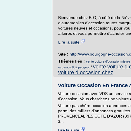
Bienvenue chez B-O, à côté de la Nièv
d'automobiles d'occasion toutes marqu
voitures neuves et occasions, pour vou
affaires et vous permettre d'acheter une 
Lire la suite
Site :
http://www.bourgogne-occasion.
Thèmes liés :
vente voiture d'occasion nievre
vente voiture d 
/
occasion 807 peugeot
voiture d occasion chez
Voiture Occasion En France A
Voiture occasion avec VDS un service s
d'occasion. Vous cherchez une voiture 
Voiture pas chère occasion annonces ac
parmi des milliers d'annonces gratui
PROVENCEALPES COTE D'AZUR (397) 9 p
3...
Lire la suite