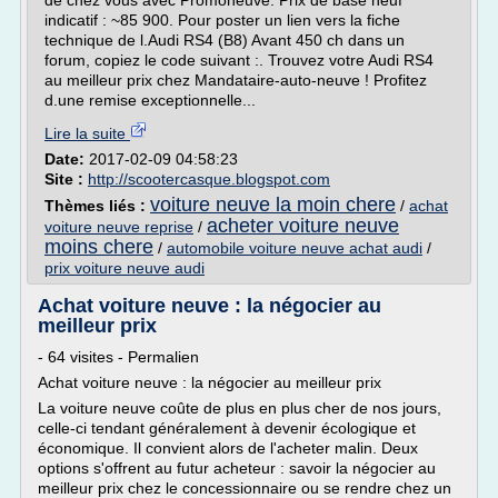
de chez vous avec Promoneuve. Prix de base neuf
indicatif : ~85 900. Pour poster un lien vers la fiche
technique de l.Audi RS4 (B8) Avant 450 ch dans un
forum, copiez le code suivant :. Trouvez votre Audi RS4
au meilleur prix chez Mandataire-auto-neuve ! Profitez
d.une remise exceptionnelle...
Lire la suite
Date:
2017-02-09 04:58:23
Site :
http://scootercasque.blogspot.com
voiture neuve la moin chere
Thèmes liés :
/
achat
acheter voiture neuve
voiture neuve reprise
/
moins chere
/
automobile voiture neuve achat audi
/
prix voiture neuve audi
Achat voiture neuve : la négocier au
meilleur prix
- 64 visites - Permalien
Achat voiture neuve : la négocier au meilleur prix
La voiture neuve coûte de plus en plus cher de nos jours,
celle-ci tendant généralement à devenir écologique et
économique. Il convient alors de l'acheter malin. Deux
options s'offrent au futur acheteur : savoir la négocier au
meilleur prix chez le concessionnaire ou se rendre chez un