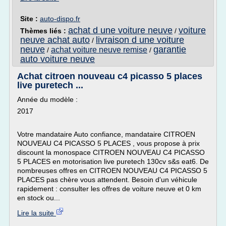
Site :
auto-dispo.fr
achat d une voiture neuve
voiture
Thèmes liés :
/
neuve achat auto
livraison d une voiture
/
neuve
garantie
achat voiture neuve remise
/
/
auto voiture neuve
Achat citroen nouveau c4 picasso 5 places
live puretech ...
Année du modèle :
2017
Votre mandataire Auto confiance, mandataire CITROEN
NOUVEAU C4 PICASSO 5 PLACES , vous propose à prix
discount la monospace CITROEN NOUVEAU C4 PICASSO
5 PLACES en motorisation live puretech 130cv s&s eat6. De
nombreuses offres en CITROEN NOUVEAU C4 PICASSO 5
PLACES pas chère vous attendent. Besoin d'un véhicule
rapidement : consulter les offres de voiture neuve et 0 km
en stock ou...
Lire la suite