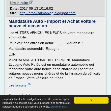
Lire la suite
Date:
2017-09-13 10:16:02
Site :
http://brooksalmablog.blogspot.com
Mandataire Auto - Import et Achat voiture
neuve et occasion
Les AUTRES VEHICULES NEUFS de votre mandataire
automobile :
Pour voir nos offres en détail : ........ Cliquez ici !
Mandataire automobile Espagne
EUR
MANDATAIRE AUTOMOBILE ESPAGNE Mandataire
Espagne Auto Futée est un mandataire automobile qui
recherche votre auto neuve et se charge de l'achat de
voitures neuves moins chères et de la livraison du véhicule
en France. Votre véhicule neuf pas...
Lire la suite
Site :
auto-futee.com
En poursuivant votre navigation sur ce site, vous acceptez
X
Thèmes liés :
/
achat voiture
occasion voiture renault megane estate
l'utilisation de cookies pour vous proposer des contenus et
/
/
neuve renault megane
occasion voiture citroen c4 picasso
services adaptés à vos centres d'intérêts.
voiture
En savoir plus
achat voiture neuve
/