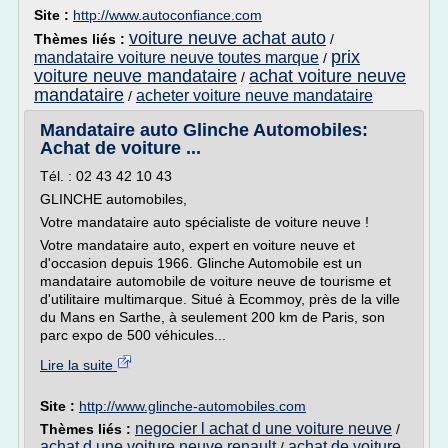
Site :
http://www.autoconfiance.com
voiture neuve achat auto
Thèmes liés :
/
prix
mandataire voiture neuve toutes marque
/
voiture neuve mandataire
achat voiture neuve
/
mandataire
acheter voiture neuve mandataire
/
Mandataire auto Glinche Automobiles:
Achat de voiture ...
Tél. : 02 43 42 10 43
GLINCHE automobiles,
Votre mandataire auto spécialiste de voiture neuve !
Votre mandataire auto, expert en voiture neuve et
d'occasion depuis 1966. Glinche Automobile est un
mandataire automobile de voiture neuve de tourisme et
d'utilitaire multimarque. Situé à Ecommoy, près de la ville
du Mans en Sarthe, à seulement 200 km de Paris, son
parc expo de 500 véhicules...
Lire la suite
Site :
http://www.glinche-automobiles.com
negocier l achat d une voiture neuve
Thèmes liés :
/
achat d une voiture neuve renault
achat de voiture
/