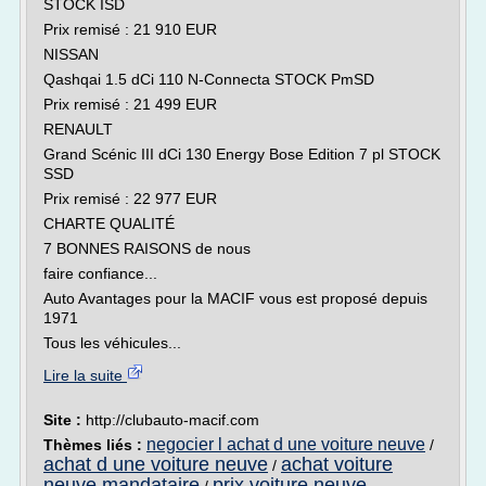
STOCK ISD
Prix remisé : 21 910 EUR
NISSAN
Qashqai 1.5 dCi 110 N-Connecta STOCK PmSD
Prix remisé : 21 499 EUR
RENAULT
Grand Scénic III dCi 130 Energy Bose Edition 7 pl STOCK
SSD
Prix remisé : 22 977 EUR
CHARTE QUALITÉ
7 BONNES RAISONS de nous
faire confiance...
Auto Avantages pour la MACIF vous est proposé depuis
1971
Tous les véhicules...
Lire la suite
Site :
http://clubauto-macif.com
negocier l achat d une voiture neuve
Thèmes liés :
/
achat d une voiture neuve
achat voiture
/
neuve mandataire
prix voiture neuve