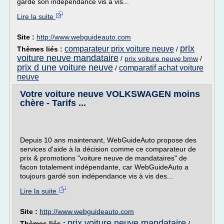
gardé son indépendance vis à vis...
Lire la suite
Site :
http://www.webguideauto.com
prix
comparateur prix voiture neuve
Thèmes liés :
/
voiture neuve mandataire
/
prix voiture neuve bmw
/
prix d une voiture neuve
comparatif achat voiture
/
neuve
Votre voiture neuve VOLKSWAGEN moins
chère - Tarifs ...
Depuis 10 ans maintenant, WebGuideAuto propose des
services d'aide à la décision comme ce comparateur de
prix & promotions "voiture neuve de mandataires" de
facon totalement indépendante, car WebGuideAuto a
toujours gardé son indépendance vis à vis des...
Lire la suite
Site :
http://www.webguideauto.com
prix voiture neuve mandataire
Thèmes liés :
/