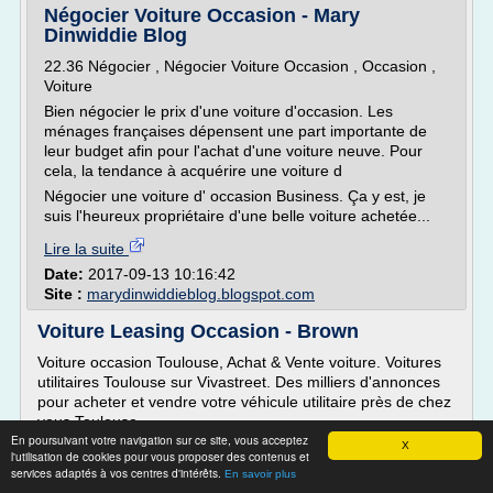
Négocier Voiture Occasion - Mary
Dinwiddie Blog
22.36 Négocier , Négocier Voiture Occasion , Occasion ,
Voiture
Bien négocier le prix d'une voiture d'occasion. Les
ménages françaises dépensent une part importante de
leur budget afin pour l'achat d'une voiture neuve. Pour
cela, la tendance à acquérire une voiture d
Négocier une voiture d' occasion Business. Ça y est, je
suis l'heureux propriétaire d'une belle voiture achetée...
Lire la suite
Date:
2017-09-13 10:16:42
Site :
marydinwiddieblog.blogspot.com
Voiture Leasing Occasion - Brown
Voiture occasion Toulouse, Achat & Vente voiture. Voitures
utilitaires Toulouse sur Vivastreet. Des milliers d'annonces
pour acheter et vendre votre véhicule utilitaire près de chez
vous Toulouse
En poursuivant votre navigation sur ce site, vous acceptez
Auto occasion en Belgique / 2.216.033 occasions (auto.
X
l'utilisation de cookies pour vous proposer des contenus et
Votre prochaine voiture en occasion ou moto se trouve
services adaptés à vos centres d'intérêts.
En savoir plus
parmi nos 2.216.033 annonces voiture occasion et moto en