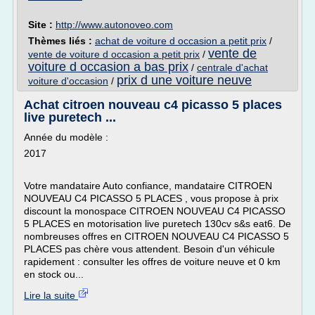
Site :
http://www.autonoveo.com
Thèmes liés :
achat de voiture d occasion a petit prix
/
vente de
vente de voiture d occasion a petit prix
/
voiture d occasion a bas prix
/
centrale d'achat
prix d une voiture neuve
voiture d'occasion
/
Achat citroen nouveau c4 picasso 5 places
live puretech ...
Année du modèle :
2017
Votre mandataire Auto confiance, mandataire CITROEN
NOUVEAU C4 PICASSO 5 PLACES , vous propose à prix
discount la monospace CITROEN NOUVEAU C4 PICASSO
5 PLACES en motorisation live puretech 130cv s&s eat6. De
nombreuses offres en CITROEN NOUVEAU C4 PICASSO 5
PLACES pas chère vous attendent. Besoin d'un véhicule
rapidement : consulter les offres de voiture neuve et 0 km
en stock ou...
Lire la suite