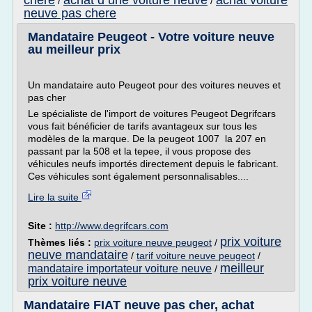
chere
achat d une voiture neuve
achat voiture
/
/
neuve pas chere
Mandataire Peugeot - Votre voiture neuve
au meilleur prix
Un mandataire auto Peugeot pour des voitures neuves et
pas cher
Le spécialiste de l'import de voitures Peugeot Degrifcars
vous fait bénéficier de tarifs avantageux sur tous les
modèles de la marque. De la peugeot 1007 la 207 en
passant par la 508 et la tepee, il vous propose des
véhicules neufs importés directement depuis le fabricant.
Ces véhicules sont également personnalisables....
Lire la suite
Site :
http://www.degrifcars.com
prix voiture
Thèmes liés :
prix voiture neuve peugeot
/
neuve mandataire
/
tarif voiture neuve peugeot
/
meilleur
mandataire importateur voiture neuve
/
prix voiture neuve
Mandataire FIAT neuve pas cher, achat