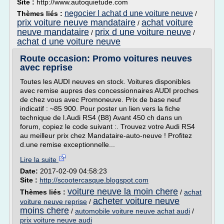
Site :
http://www.autoquietude.com
negocier l achat d une voiture neuve
Thèmes liés :
/
prix voiture neuve mandataire
achat voiture
/
neuve mandataire
prix d une voiture neuve
/
/
achat d une voiture neuve
Route occasion: Promo voitures neuves
avec reprise
Toutes les AUDI neuves en stock. Voitures disponibles
avec remise aupres des concessionnaires AUDI proches
de chez vous avec Promoneuve. Prix de base neuf
indicatif : ~85 900. Pour poster un lien vers la fiche
technique de l.Audi RS4 (B8) Avant 450 ch dans un
forum, copiez le code suivant :. Trouvez votre Audi RS4
au meilleur prix chez Mandataire-auto-neuve ! Profitez
d.une remise exceptionnelle...
Lire la suite
Date:
2017-02-09 04:58:23
Site :
http://scootercasque.blogspot.com
voiture neuve la moin chere
Thèmes liés :
/
achat
acheter voiture neuve
voiture neuve reprise
/
moins chere
/
automobile voiture neuve achat audi
/
prix voiture neuve audi