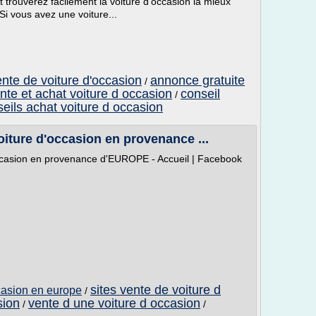
t trouverez facilement la voiture d'occasion la mieux
Si vous avez une voiture...
nte de voiture d'occasion
annonce gratuite
/
nte et achat voiture d occasion
conseil
/
eils achat voiture d occasion
iture d'occasion en provenance ...
ccasion en provenance d'EUROPE - Accueil | Facebook
sites vente de voiture d
casion en europe
/
sion
vente d une voiture d occasion
/
/