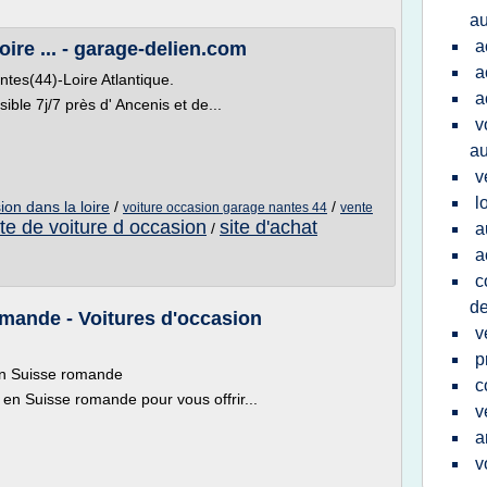
au
a
ire ... - garage-delien.com
a
ntes(44)-Loire Atlantique.
a
ible 7j/7 près d' Ancenis et de...
v
au
v
l
ion dans la loire
/
/
voiture occasion garage nantes 44
vente
te de voiture d occasion
site d'achat
/
a
a
c
de
mande - Voitures d'occasion
v
p
 en Suisse romande
c
 en Suisse romande pour vous offrir...
v
a
v