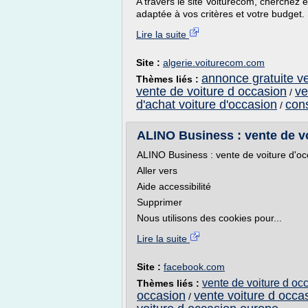
A travers le site Voiturecom, cherchez e
adaptée à vos critères et votre budget. 
Lire la suite
Site :
algerie.voiturecom.com
annonce gratuite ve
Thèmes liés :
vente de voiture d occasion
ve
/
d'achat voiture d'occasion
cons
/
ALINO Business : vente de vo
ALINO Business : vente de voiture d'o
Aller vers
Aide accessibilité
Supprimer
Nous utilisons des cookies pour...
Lire la suite
Site :
facebook.com
vente de voiture d oc
Thèmes liés :
occasion
vente voiture d occa
/