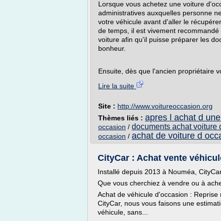
Lorsque vous achetez une voiture d'oc
administratives auxquelles personne ne
votre véhicule avant d'aller le récupé
de temps, il est vivement recommandé d
voiture afin qu'il puisse préparer les 
bonheur.
Ensuite, dès que l'ancien propriétaire v
Lire la suite
Site :
http://www.voitureoccasion.org
apres l achat d une
Thèmes liés :
documents achat voiture 
occasion
/
achat de voiture d occ
occasion
/
CityCar : Achat vente véhicu
Installé depuis 2013 à Nouméa, CityCar 
Que vous cherchiez à vendre ou à achet
Achat de véhicule d'occasion : Reprise 
CityCar, nous vous faisons une estimati
véhicule, sans...