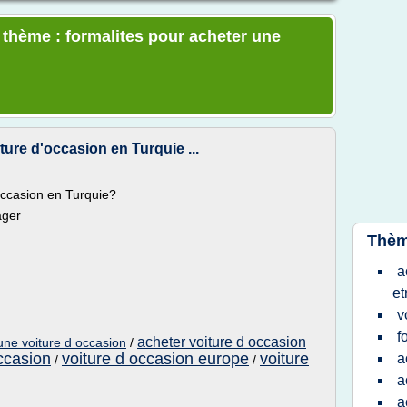
e thème : formalites pour acheter une
ure d'occasion en Turquie ...
occasion en Turquie?
ager
Thèm
a
et
v
f
acheter voiture d occasion
une voiture d occasion
/
ccasion
voiture d occasion europe
voiture
a
/
/
a
a