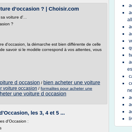
a
ture d’occasion ? | Choisir.com
a
 voiture d'...
a
asion ?
a
a
v
re d'occasion, la démarche est bien différente de celle
q
 de savoir si le modèle correspond à vos attentes, vous
t
a
e
c
iture d occasion
bien acheter une voiture
/
c
 voiture occasion
/
formalites pour acheter une
n
heter une voiture d occasion
a
a
a
'Occasion, les 3, 4 et 5 ...
l
les d'Occasion :
s