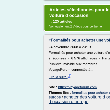
Articles sélectionnés pour l
voiture d occasion
125 articles
→
Voir également
2 Vidéos
pour ce thème
«Formalités pour acheter une voit
24 novembre 2008 à 23:19
Formalités pour acheter une voiture d'
2 réponses · 6 576 affichages · Part
Publicité invisible aux membres
VoyageForum connectés à...
Lire la suite
Site :
https://voyageforum.com
Thèmes liés :
formalites pour acheter 
acheter des voiture d o
europe
/
d occasion d europe