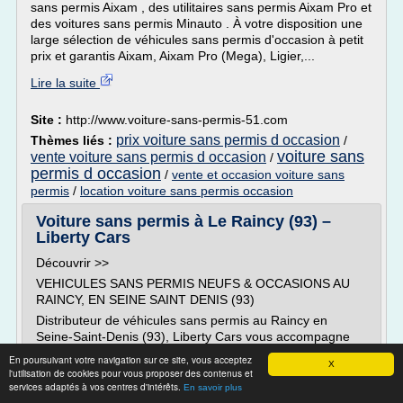
sans permis Aixam , des utilitaires sans permis Aixam Pro et
des voitures sans permis Minauto . À votre disposition une
large sélection de véhicules sans permis d'occasion à petit
prix et garantis Aixam, Aixam Pro (Mega), Ligier,...
Lire la suite
Site :
http://www.voiture-sans-permis-51.com
prix voiture sans permis d occasion
Thèmes liés :
/
voiture sans
vente voiture sans permis d occasion
/
permis d occasion
/
vente et occasion voiture sans
permis
/
location voiture sans permis occasion
Voiture sans permis à Le Raincy (93) –
Liberty Cars
Découvrir >>
VEHICULES SANS PERMIS NEUFS & OCCASIONS AU
RAINCY, EN SEINE SAINT DENIS (93)
Distributeur de véhicules sans permis au Raincy en
Seine-Saint-Denis (93), Liberty Cars vous accompagne
pour l'achat, la location, l'entretien et la réparation de
En poursuivant votre navigation sur ce site, vous acceptez
X
votre véhicule. Concessionnaire des marques de véhicule
l'utilisation de cookies pour vous proposer des contenus et
sans permis Aixam, Aixam Pro, Minauto et autre
services adaptés à vos centres d'intérêts.
En savoir plus
constructeur.