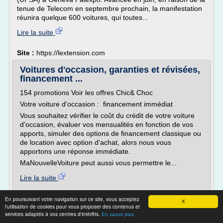
tenue de Telecom en septembre prochain, la manifestation
réunira quelque 600 voitures, qui toutes...
Lire la suite
Site :
https://lextension.com
Voitures d'occasion, garanties et révisées,
financement ...
154 promotions Voir les offres Chic& Choc
Votre voiture d'occasion : financement immédiat
Vous souhaitez vérifier le coût du crédit de votre voiture
d'occasion, évaluer vos mensualités en fonction de vos
apports, simuler des options de financement classique ou
de location avec option d'achat, alors nous vous
apportons une réponse immédiate.
MaNouvelleVoiture peut aussi vous permettre le...
Lire la suite
Site :
http://www.manouvellevoiture.com
En poursuivant votre navigation sur ce site, vous acceptez
X
l'utilisation de cookies pour vous proposer des contenus et
services adaptés à vos centres d'intérêts.
Argus voiture d'occasion | autolive.be
En savoir plus