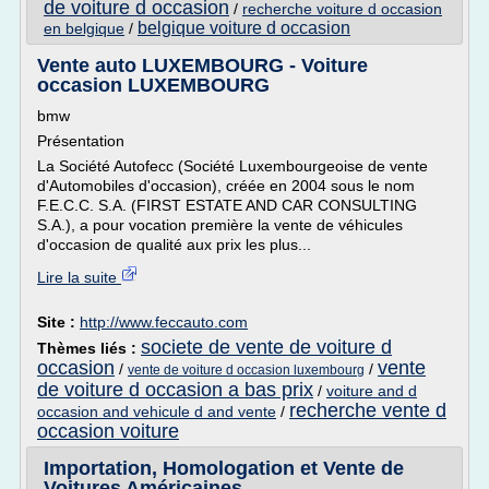
de voiture d occasion
/
recherche voiture d occasion
belgique voiture d occasion
en belgique
/
Vente auto LUXEMBOURG - Voiture
occasion LUXEMBOURG
bmw
Présentation
La Société Autofecc (Société Luxembourgeoise de vente
d'Automobiles d'occasion), créée en 2004 sous le nom
F.E.C.C. S.A. (FIRST ESTATE AND CAR CONSULTING
S.A.), a pour vocation première la vente de véhicules
d'occasion de qualité aux prix les plus...
Lire la suite
Site :
http://www.feccauto.com
societe de vente de voiture d
Thèmes liés :
occasion
vente
/
/
vente de voiture d occasion luxembourg
de voiture d occasion a bas prix
/
voiture and d
recherche vente d
occasion and vehicule d and vente
/
occasion voiture
Importation, Homologation et Vente de
Voitures Américaines ...