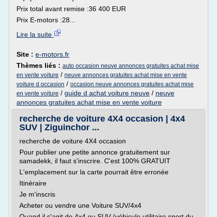
Prix total avant remise :36 400 EUR
Prix E-motors :28...
Lire la suite
Site :
e-motors.fr
Thèmes liés :
auto occasion neuve annonces gratuites achat mise
/
en vente voiture
neuve annonces gratuites achat mise en vente
/
voiture d occasion
occasion neuve annonces gratuites achat mise
/
guide d achat voiture neuve
/
neuve
en vente voiture
annonces gratuites achat mise en vente voiture
recherche de voiture 4X4 occasion | 4x4
SUV | Ziguinchor ...
recherche de voiture 4X4 occasion
Pour publier une petite annonce gratuitement sur
samadekk, il faut s'inscrire. C'est 100% GRATUIT
L'emplacement sur la carte pourrait être erronée
Itinéraire
Je m'inscris
Acheter ou vendre une Voiture SUV/4x4
Quand il s'agit de 4x4 ou SUV (véhicule utilitaire sport du