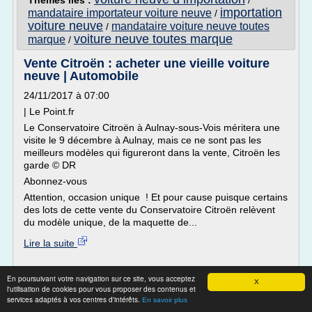
Thèmes liés :
/
importation
mandataire importateur voiture neuve
/
voiture neuve
mandataire voiture neuve toutes
/
voiture neuve toutes marque
marque
/
Vente Citroën : acheter une vieille voiture
neuve | Automobile
24/11/2017 à 07:00
| Le Point.fr
Le Conservatoire Citroën à Aulnay-sous-Vois méritera une
visite le 9 décembre à Aulnay, mais ce ne sont pas les
meilleurs modèles qui figureront dans la vente, Citroën les
garde © DR
Abonnez-vous
Attention, occasion unique ! Et pour cause puisque certains
des lots de cette vente du Conservatoire Citroën relèvent
du modèle unique, de la maquette de...
Lire la suite
Site :
http://www.lepoint.fr
En poursuivant votre navigation sur ce site, vous acceptez
X
vente de voiture d occasion dans l eure
Thèmes liés :
/
l'utilisation de cookies pour vous proposer des contenus et
services adaptés à vos centres d'intérêts.
marche de vente de voiture d occasion dan paris
/
vente de
En savoir plus