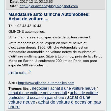
Date:
2017-12-11 03:13:53
Site :
http://gloriawhatleyblog.blogspot.com
Mandataire auto Glinche Automobiles:
Achat de voiture ...
Tél. : 02 43 42 10 43
GLINCHE automobiles,
Votre mandataire auto spécialiste de voiture neuve !
Votre mandataire auto, expert en voiture neuve et
d'occasion depuis 1966. Glinche Automobile est un
mandataire automobile de voiture neuve de tourisme et
d'utilitaire multimarque. Situé à Ecommoy, près de la ville du
Mans en Sarthe, à seulement 200 km de Paris, son parc
expo de 500 véhicules...
Lire la suite
Site :
http://www.glinche-automobiles.com
negocier l achat d une voiture neuve
Thèmes liés :
/
achat d une voiture neuve renault
achat de voiture
/
achat d une
particulier d occasion pas chere
/
voiture neuve
achat de voiture d occasion pas
/
chere