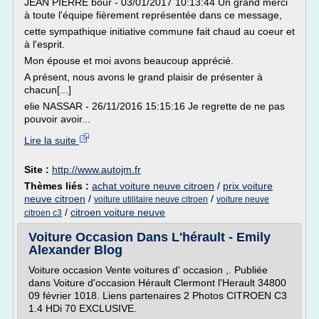
JEAN PIERRE bour - 03/01/2017 10:13:44 Un grand merci
à toute l'équipe fièrement représentée dans ce message,
cette sympathique initiative commune fait chaud au coeur et
à l'esprit.
Mon épouse et moi avons beaucoup apprécié.
A présent, nous avons le grand plaisir de présenter à
chacun[...]
elie NASSAR - 26/11/2016 15:15:16 Je regrette de ne pas
pouvoir avoir...
Lire la suite
Site :
http://www.autojm.fr
Thèmes liés :
achat voiture neuve citroen
/
prix voiture
neuve citroen
/
/
voiture utilitaire neuve citroen
voiture neuve
/
citroen voiture neuve
citroen c3
Voiture Occasion Dans L'hérault - Emily
Alexander Blog
Voiture occasion Vente voitures d' occasion ,. Publiée
dans Voiture d'occasion Hérault Clermont l'Herault 34800
09 février 1018. Liens partenaires 2 Photos CITROEN C3
1.4 HDi 70 EXCLUSIVE.