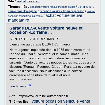
Site :
auto-futee.com
Thèmes liés :
/
achat voiture
occasion voiture renault megane estate
/
/
neuve renault megane
occasion voiture citroen c4 picasso
voiture
achat voiture neuve
/
occasion renault laguna estate
mandataire
Garage DESA Vente voiture neuve et
occasion -Lorraine ...
VENTES DE VOITURES IMPORT
Bienvenue au garage DESA à Commercy
Notre agence implantée depuis 1985 est ouverte toute
l'année du lundi au vendredi et le samedi matin. Nos
équipes sont à votre disposition dans les domaines
suivants : Vente de voitures neuves toutes marques à prix
discount (Renault, Peugeot, Citroen, Ford, ...) et vente de
voitures d'occasion. Nous disposons d'un service
carrosserie et peinture de qualité et nous
assurons aussi...
Lire la suite
Site :
http://www.lorraine-automobiles.fr
voiture occasion vehicule vente
Thèmes liés :